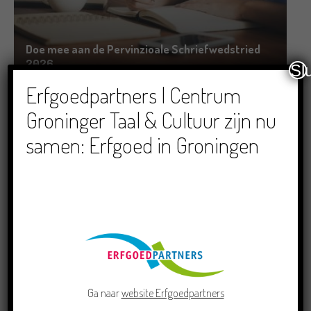
Doe mee aan de Pervinzioale Schriefwedstried
2026
Sl
22/07/2026
Erfgoedpartners | Centrum
Groninger Taal & Cultuur zijn nu
samen: Erfgoed in Groningen
Dichters in de Prinsentuin: Verslag Zomor Wat
Ommaans
29/06/2026
Ga naar
website Erfgoedpartners