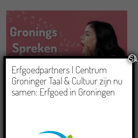
Sl
Erfgoedpartners | Centrum
Groninger Taal & Cultuur zijn nu
samen: Erfgoed in Groningen
Cursussen_nieuw
Cursus Gronings spreken –
Opstartcursus
15/09/2024