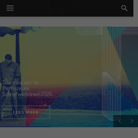
Doe mee aan de
Pervinzioale
Schriefwedstried 2026
LEES MEER