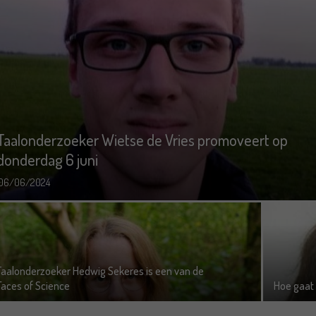
Taalonderzoeker Wietse de Vries promoveert op
donderdag 6 juni
06/06/2024
Taalonderzoeker Hedwig Sekeres is een van de
Faces of Science
Hoe gaat