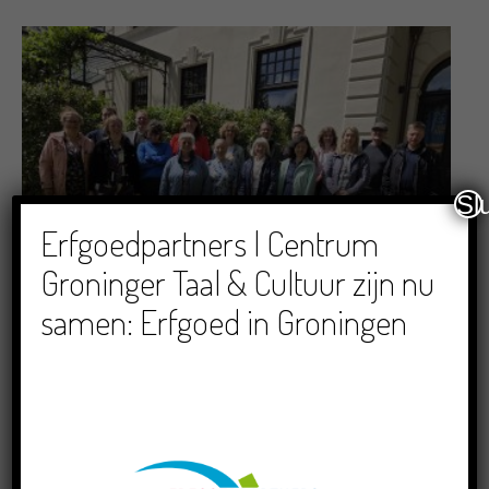
Sl
Erfgoedpartners | Centrum
Groninger Taal & Cultuur zijn nu
samen: Erfgoed in Groningen
Literatuur
Grensoverschrijdende uitwisseling in
Oldenburg rond het Gronings en
Platduits
19/06/2026