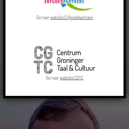
Ga naar
website Erfgoedpartners
Geen activiteiten op het programma
>> Bekijk alle activiteiten
Ga naar
website CGTC
WOORDWAARK