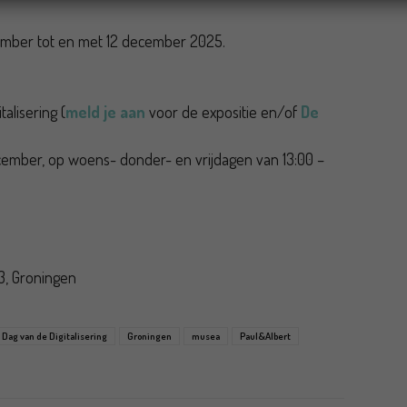
ovember tot en met 12 december 2025.
alisering (
meld je aan
voor de expositie en/of
De
mber, op woens- donder- en vrijdagen van 13:00 –
3, Groningen
Dag van de Digitalisering
Groningen
musea
Paul&Albert