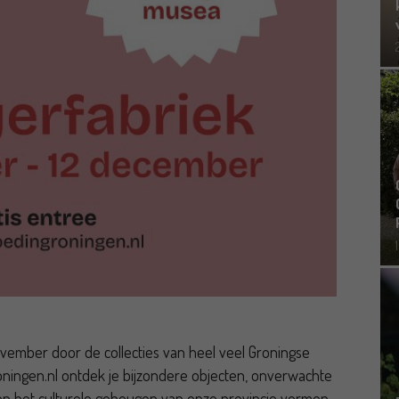
vember door de collecties van heel veel Groningse
ningen.nl ontdek je bijzondere objecten, onverwachte
en het culturele geheugen van onze provincie vormen.