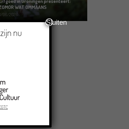
Erfgoed in Groningen presenteert:
ZOMOR WAT OMMAANS
11/06/2026
Sluiten
zijn nu
 CGTC