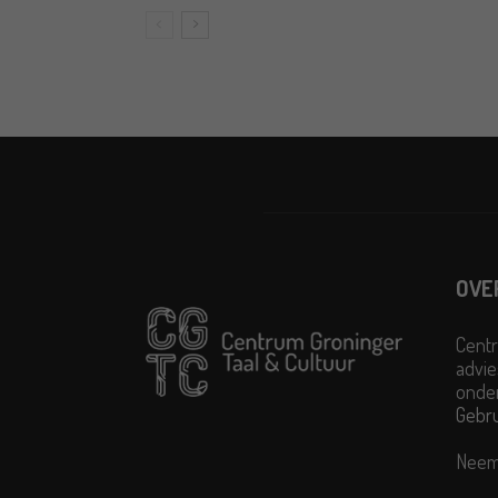
OVE
Centr
advie
onder
Gebr
Neem