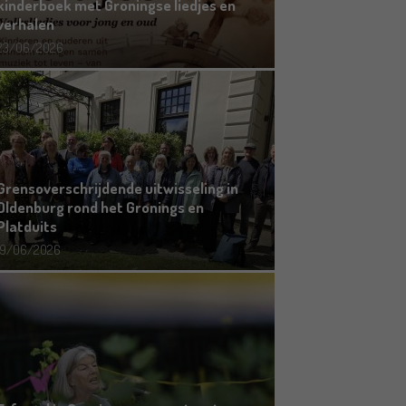
kinderboek met Groningse liedjes en
verhalen
23/06/2026
Grensoverschrijdende uitwisseling in
Oldenburg rond het Gronings en
Platduits
19/06/2026