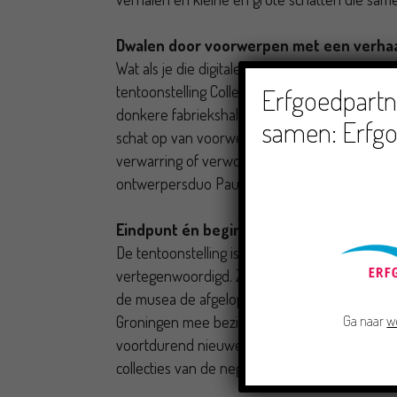
Dwalen door voorwerpen met een verhaa
Wat als je die digitale ontdekkingstocht óók in 
Erfgoedpartne
tentoonstelling Collectie Groningen: Offline in
donkere fabriekshal in de voormalige tabaksfa
samen: Erfgo
schat op van voorwerpen. Objecten die een ve
verwarring of verwondering zorgen. Elk object 
ontwerpersduo Paul & Albert met de grootste
Eindpunt én beginpunt
De tentoonstelling is tot stand gekomen in sa
vertegenwoordigd. Ze markeert feestelijk een e
de musea de afgelopen vier jaar onder begelei
Ga naar
w
Groningen mee bezig zijn geweest. Tegelijkerti
voortdurend nieuwe stukken worden toegevoe
collecties van de negentien Groningse musea.