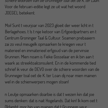
schiere woorden van de Grunneger toal oet de K. ter Laan
.
Voor de februari-editie legt ze uit wat het woord
JOEGEL betekent.
Moi! Sunt t veurjoar van 2023 gloeit der weer licht in t
Berlagehoes. t Is t nije ketoor van Erfgoedpartners en t
Centrum Groninger Taal & Cultuur. Soamen prebaaiern
zai zo veul meugelk opmaarken te kriegen veur t
materieel en immaterieel erfgoud van de pervinsie
Grunnen. Mien noam is Fieke Gosselaar en ik bin aan t
waark as streektoalconsulent. En in de kommende tied
schrief ik veur de DEVO over de schiere woorden van de
Grunneger toal oet de K. ter Loan dij noar mien mainen
wel in de schienwerpers mogen stoan!
n Leutje opmaarken doarbie is dat t wezen kin dat joe
sums denken: dat is nait Hogelands. Dat kin! Ik kom oet t
Oldambt, mor bin van mainen dat t Grunnegs veur