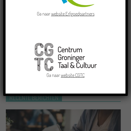
Schriefwedstried 2026
Ga naar
website Erfgoedpartners
Dichters in de Prinsentuin: Verslag
Zomor Wat Ommaans
Crowdfunding voor bijzonder
kinderboek met Groningse liedjes en
verhalen
Ga naar
website CGTC
RECENTE BERICHTEN