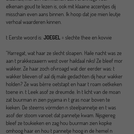
elkenain goud te lezen is, ook mit klaaine accentjes dij
misschain even aans binnen. Ik hoop dat joe mien leutje
verhoal waarderen kinnen.
t Eerste woord is:
JOEGEL
= slechte thee en kovvie
“Harregat, wat haar ze slecht sloapen. Haile nacht was ze
aan t prakkezaaiern west over haildaal niks! Ze bleef mor
wakker. Ze haar zoch ofvroagd wat der eerder was: t
wakker blieven of aal dij male gedachten dij heur wakker
holden? Ze was bèrre oetstapt en haar t roam oetkeken
toene in. t Leek asof ze dreumde. In t licht van de moan
zat buurman in zien pyjama in t gras noar boven te
kieken. De steerns vörmden n steelpannetje en t was
asof der stoom vanoet dat pannetje kwam. Nijsgiereg
bleef ze toukieken en zag hou buurman zien kopke
omhoog haar en hou t pannetje hoog in de hemel n