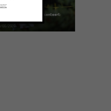
 CGTC
Erfgoed in Groningen presenteert:
ZOMOR WAT OMMAANS
11/06/2026