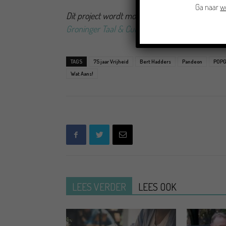
Ga naar
w
Dit project wordt mogelijk gemaakt door het
Vf
Groninger Taal & Cultuur
en
POPgroningen
.
TAGS
75 jaar Vrijheid
Bert Hadders
Pandeon
POPG
Wat Aans!
LEES VERDER
LEES OOK