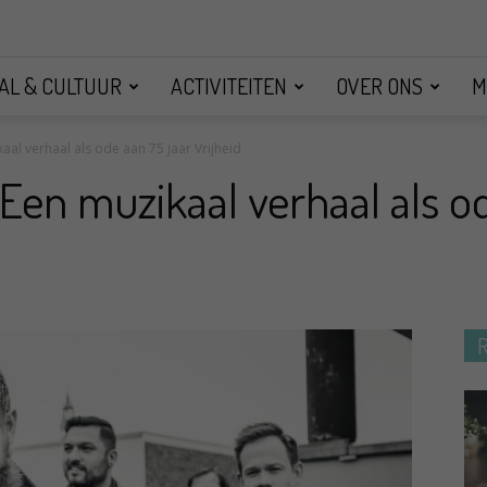
AL & CULTUUR
ACTIVITEITEN
OVER ONS
M
kaal verhaal als ode aan 75 jaar Vrijheid
: Een muzikaal verhaal als o