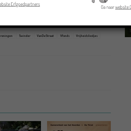
ebsite Erfgoedpartners
Ga naar
website
onds
,
Provincie Groningen
,
Stichting Pandeon
,
Centrum
roningen
Swinder
VanDeStraat
Vfonds
Vrijheidsliedjes