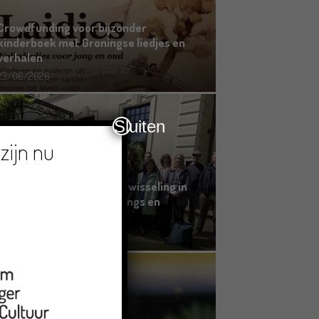
Crowdfunding voor bijzonder
kinderboek met Groningse liedjes en
verhalen
23/06/2026
Sluiten
zijn nu
Grensoverschrijdende uitwisseling in
Oldenburg rond het Gronings en
Platduits
19/06/2026