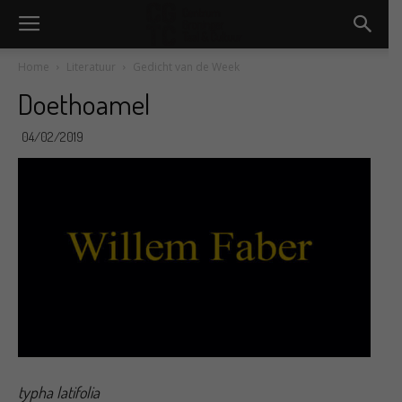
Home
Literatuur
Gedicht van de Week
Doethoamel
04/02/2019
typha latifolia