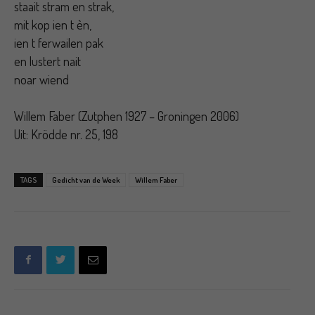
staait stram en strak,
mit kop ien t èn,
ien t ferwailen pak
en lustert nait
noar wiend
Willem Faber (Zutphen 1927 – Groningen 2006)
Uit: Krödde nr. 25, 198
TAGS
Gedicht van de Week
Willem Faber