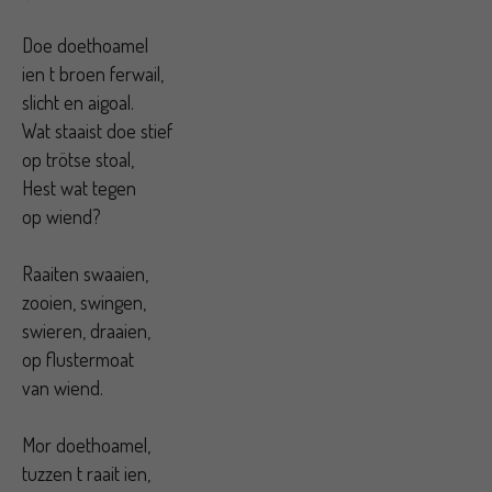
Doe doethoamel
ien t broen ferwail,
slicht en aigoal.
Wat staaist doe stief
op trötse stoal,
Hest wat tegen
op wiend?
Raaiten swaaien,
zooien, swingen,
swieren, draaien,
op flustermoat
van wiend.
Mor doethoamel,
tuzzen t raait ien,