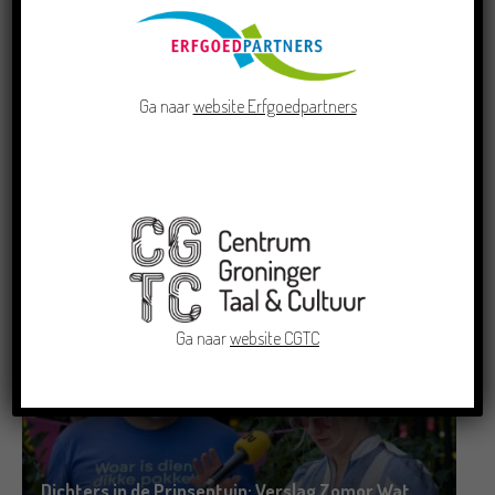
Ga naar
website Erfgoedpartners
Doe mee aan de Pervinzioale Schriefwedstried
2026
22/07/2026
Ga naar
website CGTC
Dichters in de Prinsentuin: Verslag Zomor Wat