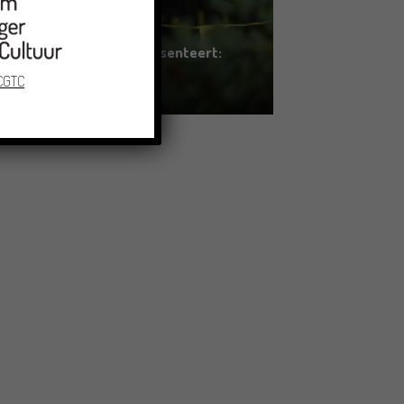
Erfgoed in Groningen presenteert:
ZOMOR WAT OMMAANS
 CGTC
11/06/2026