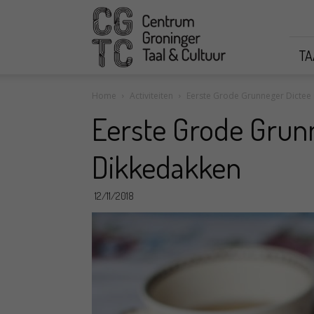
CGTC
TA
Home
Activiteiten
Eerste Grode Grunneger Dictee 
Eerste Grode Grunn
Dikkedakken
12/11/2018