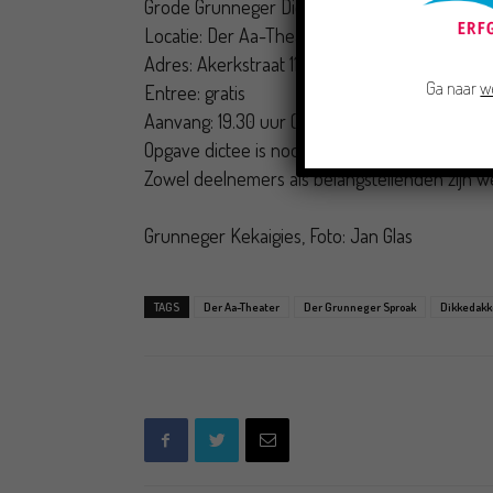
Grode Grunneger Dictee op woensdag 12 dec
Locatie: Der Aa-Theater in Groningen stad
Adres: Akerkstraat 11
Ga naar
w
Entree: gratis
Aanvang: 19.30 uur (inloop vanaf 19.00 uur)
Opgave dictee is noodzakelijk via
abderaathea
Zowel deelnemers als belangstellenden zijn w
Grunneger Kekaigies, Foto: Jan Glas
TAGS
Der Aa-Theater
Der Grunneger Sproak
Dikkedakk