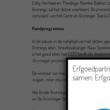
Coby Vermeeren-Thedinga. Riemke Bakker, to
Gronings, zal het dictee voorlezen. De presen
consulent van het Centrum Groninger Taal & C
Randprogramma
In de pauze, in de nakijktijd van het dictee, 
Gronings eten. Streektaalzanger Klaas Spekke
is het goed eten: het CGTC biedt alle deelneme
Grunneger pruiverij
aan.
Erfgoedpartne
De winnaar van het Grode Grunneger Dictee 
samen: Erfgo
nuigen, moar dou mit!
Het Grode Grunneger Dictee wordt georganise
en De Grunneger Sproak, in haar eigen Der Aa