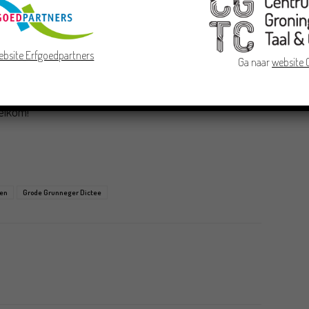
ember
ebsite Erfgoedpartners
Ga naar
website
ter@gmail.com
(vol =vol)
elkom!
en
Grode Grunneger Dictee