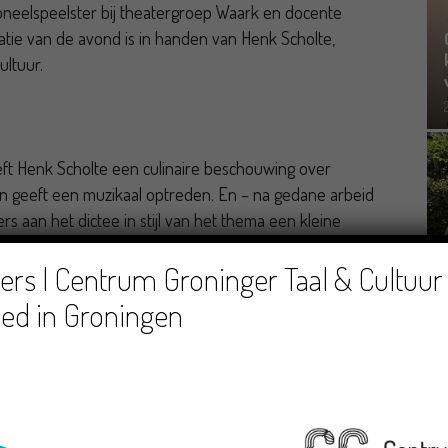
neelspeelster bij theatergroep Waark en docente
tatie van de avond is in handen van Henk Scholte,
ultuur.
geeft Henk Scholte een culinaire beschouwing over
n geeft een muzikaal optreden. En – na gedane arbeid
rs aan het dictee in stijl van het thema een kleine
rs | Centrum Groninger Taal & Cultuur 
wordt beloond
mit n dikke, vedde pries!
Dus
loat joe nait
ed in Groningen
erd door het Centrum voor Groninger Taal & Cultuur
-Theater.