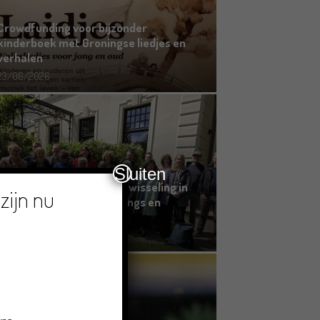
Crowdfunding voor bijzonder
kinderboek met Groningse liedjes en
verhalen
23/06/2026
Sluiten
Grensoverschrijdende uitwisseling in
zijn nu
Oldenburg rond het Gronings en
Platduits
19/06/2026