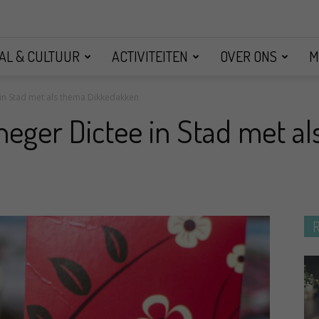
AL & CULTUUR
ACTIVITEITEN
OVER ONS
M
in Stad met als thema Dikkedakken
eger Dictee in Stad met a