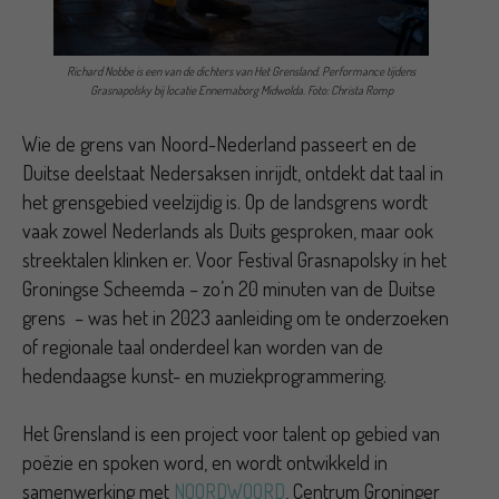
Richard Nobbe is een van de dichters van Het Grensland. Performance tijdens
Grasnapolsky bij locatie Ennemaborg Midwolda. Foto: Christa Romp
Wie de grens van Noord-Nederland passeert en de
Duitse deelstaat Nedersaksen inrijdt, ontdekt dat taal in
het grensgebied veelzijdig is. Op de landsgrens wordt
vaak zowel Nederlands als Duits gesproken, maar ook
streektalen klinken er. Voor Festival Grasnapolsky in het
Groningse Scheemda – zo’n 20 minuten van de Duitse
grens – was het in 2023 aanleiding om te onderzoeken
of regionale taal onderdeel kan worden van de
hedendaagse kunst- en muziekprogrammering.
Het Grensland is een project voor talent op gebied van
poëzie en spoken word, en wordt ontwikkeld in
samenwerking met
NOORDWOORD
, Centrum Groninger