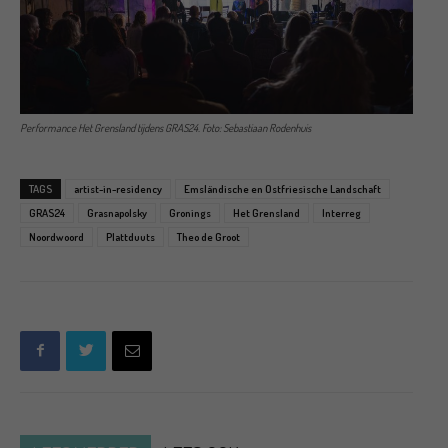
Performance Het Grensland tijdens GRAS24. Foto: Sebastiaan Rodenhuis
TAGS
artist-in-residency
Emsländische en Ostfriesische Landschaft
GRAS24
Grasnapolsky
Gronings
Het Grensland
Interreg
Noordwoord
Plattduuts
Theo de Groot