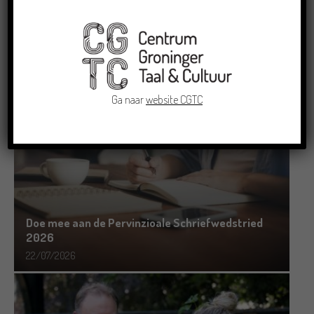
RECENTE BERICHTEN
Ga naar
website CGTC
Doe mee aan de Pervinzioale Schriefwedstried
2026
22/07/2026