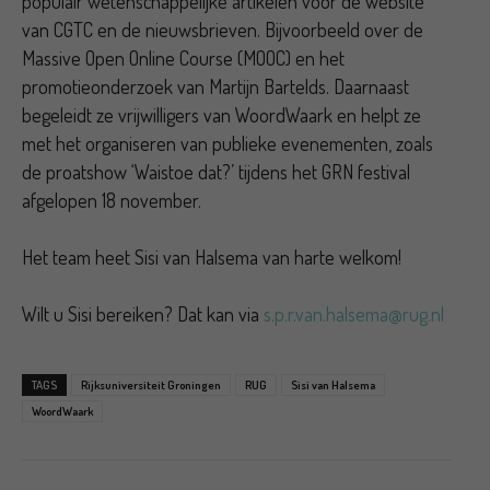
populair wetenschappelijke artikelen voor de website
van CGTC en de nieuwsbrieven. Bijvoorbeeld over de
Massive Open Online Course (MOOC) en het
promotieonderzoek van Martijn Bartelds. Daarnaast
begeleidt ze vrijwilligers van WoordWaark en helpt ze
met het organiseren van publieke evenementen, zoals
de proatshow ‘Waistoe dat?’ tijdens het GRN festival
afgelopen 18 november.
Het team heet Sisi van Halsema van harte welkom!
Wilt u Sisi bereiken? Dat kan via
s.p.r.van.halsema@rug.nl
TAGS
Rijksuniversiteit Groningen
RUG
Sisi van Halsema
WoordWaark