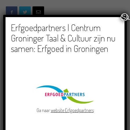
Sl
Erfgoedpartners | Centrum
Groninger Taal & Cultuur zijn nu
LEES VERDER
LEES OOK
samen: Erfgoed in Groningen
Doe mee aan de Pervinzioale
Schriefwedstried 2026
Dichters in de Prinsentuin: Verslag
Zomor Wat Ommaans
Ga naar
website Erfgoedpartners
Crowdfunding voor bijzonder
kinderboek met Groningse liedjes en
verhalen