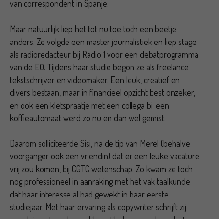
van correspondent in Spanje.
Maar natuurlijk liep het tot nu toe toch een beetje
anders. Ze volgde een master journalistiek en liep stage
als radioredacteur bij Radio 1 voor een debatprogramma
van de EO. Tijdens haar studie begon ze als freelance
tekstschrijver en videomaker. Een leuk, creatief en
divers bestaan, maar in financieel opzicht best onzeker,
en ook een kletspraatje met een collega bij een
koffieautomaat werd zo nu en dan wel gemist.
Daarom solliciteerde Sisi, na de tip van Merel (behalve
voorganger ook een vriendin) dat er een leuke vacature
vrij zou komen, bij CGTC wetenschap. Zo kwam ze toch
nog professioneel in aanraking met het vak taalkunde
dat haar interesse al had gewekt in haar eerste
studiejaar. Met haar ervaring als copywriter schrijft zij