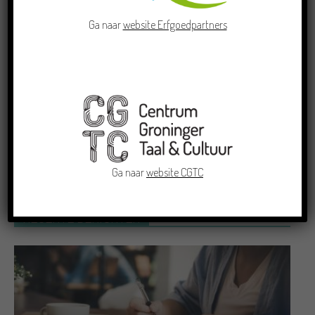
Ga naar
website Erfgoedpartners
Dichters in de Prinsentuin: Verslag
Zomor Wat Ommaans
Grensoverschrijdende uitwisseling in
Oldenburg rond het Gronings en
Platduits
Ga naar
website CGTC
RECENTE BERICHTEN