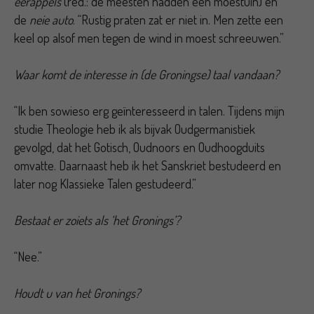
eerappels
(red.: de meesten hadden een moestuin) en
de
neie auto
. “Rustig praten zat er niet in. Men zette een
keel op alsof men tegen de wind in moest schreeuwen.”
Waar komt de interesse in (de Groningse) taal vandaan?
“Ik ben sowieso erg geïnteresseerd in talen. Tijdens mijn
studie Theologie heb ik als bijvak Oudgermanistiek
gevolgd, dat het Gotisch, Oudnoors en Oudhoogduits
omvatte. Daarnaast heb ik het Sanskriet bestudeerd en
later nog Klassieke Talen gestudeerd.”
Bestaat er zoiets als ‘het Gronings’?
“Nee.”
Houdt u van het Gronings?