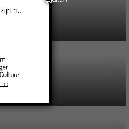
zijn nu
 CGTC