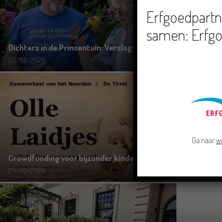
Erfgoedpartne
samen: Erfgo
Dichters in de Prinsentuin: Verslag Zomor Wat Ommaans
29/06/2026
Ga naar
w
Crowdfunding voor bijzonder kinderboek met Groningse lied
23/06/2026