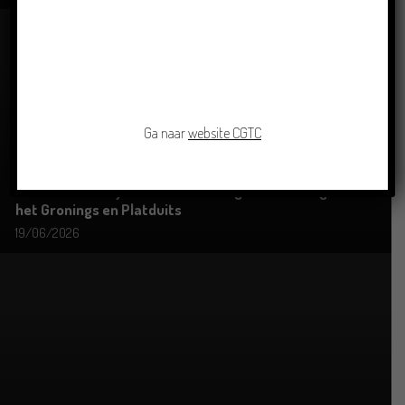
Ga naar
website CGTC
Grensoverschrijdende uitwisseling in Oldenburg rond
het Gronings en Platduits
19/06/2026