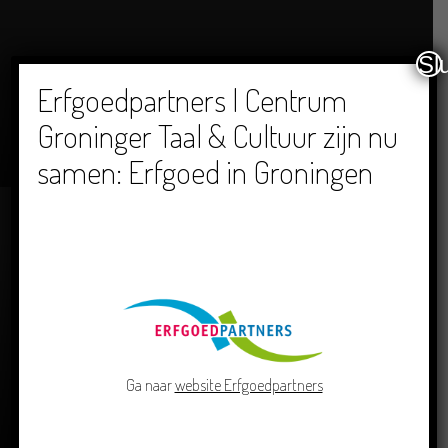
Sl
Erfgoedpartners | Centrum
Dichters in de Prinsentuin: Verslag Zomor Wat
Groninger Taal & Cultuur zijn nu
Ommaans
samen: Erfgoed in Groningen
29/06/2026
Ga naar
website Erfgoedpartners
Crowdfunding voor bijzonder kinderboek met
Groningse liedjes en verhalen
23/06/2026