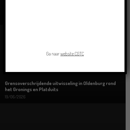
Crowdfunding voor bijzonder kinderboek met
Groningse liedjes en verhalen
23/06/2026
Ga naar
website CGTC
Grensoverschrijdende uitwisseling in Oldenburg rond
het Gronings en Platduits
19/06/2026