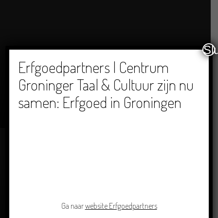
Sl
Erfgoedpartners | Centrum
Groninger Taal & Cultuur zijn nu
Dichters in de Prinsentuin: Verslag Zomor Wat
samen: Erfgoed in Groningen
Ommaans
29/06/2026
Ga naar
website Erfgoedpartners