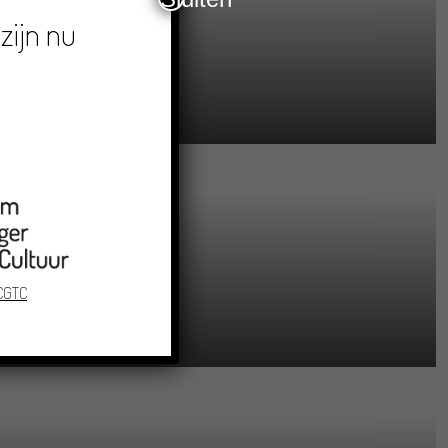
zijn nu
 CGTC