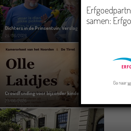
Erfgoedpartne
samen: Erfgo
Dichters in de Prinsentuin: Verslag Zomor Wat Ommaans
29/06/2026
Ga naar
w
Crowdfunding voor bijzonder kinderboek met Groningse lied
23/06/2026