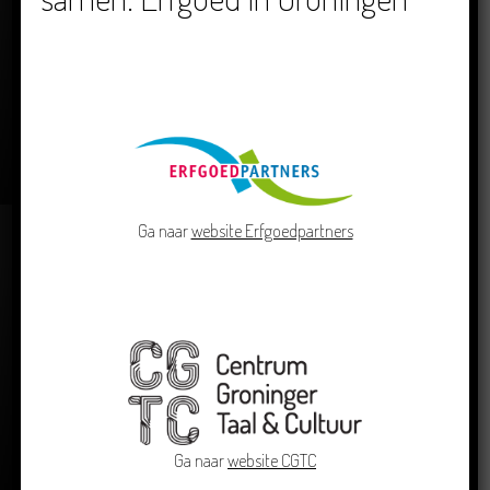
Dichters in de Prinsentuin: Verslag Zomor Wat
Ommaans
29/06/2026
Ga naar
website Erfgoedpartners
Crowdfunding voor bijzonder kinderboek met
Groningse liedjes en verhalen
Ga naar
website CGTC
23/06/2026