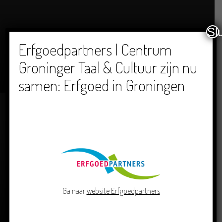
Sl
Erfgoedpartners | Centrum
Dichters in de Prinsentuin: Verslag Zomor Wat
Groninger Taal & Cultuur zijn nu
Ommaans
samen: Erfgoed in Groningen
29/06/2026
Ga naar
website Erfgoedpartners
Crowdfunding voor bijzonder kinderboek met
Groningse liedjes en verhalen
23/06/2026