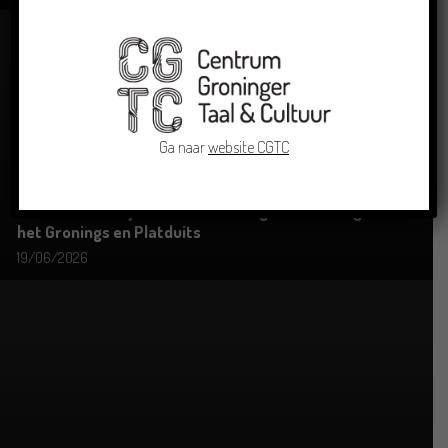
Ga naar
website CGTC
Grensoverschrijdende uitwisseling in Oldenburg rond
het Gronings en Platduits
19/06/2026