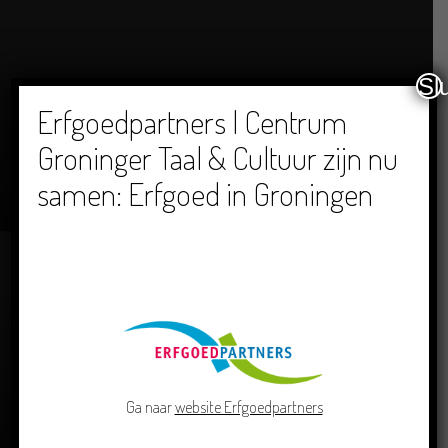
Sl
Erfgoedpartners | Centrum
Groninger Taal & Cultuur zijn nu
Dichters in de Prinsentuin: Verslag Zomor Wat
Ommaans
samen: Erfgoed in Groningen
29/06/2026
Ga naar
website Erfgoedpartners
Crowdfunding voor bijzonder kinderboek met