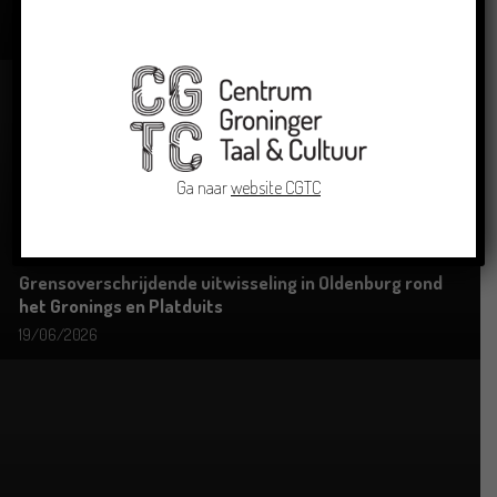
Groningse liedjes en verhalen
23/06/2026
Ga naar
website CGTC
Grensoverschrijdende uitwisseling in Oldenburg rond
het Gronings en Platduits
19/06/2026