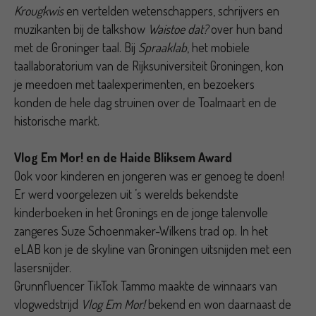
Krougkwis
en vertelden wetenschappers, schrijvers en
muzikanten bij de talkshow
Waistoe dat?
over hun band
met de Groninger taal. Bij
Spraaklab
, het mobiele
taallaboratorium van de Rijksuniversiteit Groningen, kon
je meedoen met taalexperimenten, en bezoekers
konden de hele dag struinen over de Toalmaart en de
historische markt.
Vlog Em Mor! en de Haide Bliksem Award
Ook voor kinderen en jongeren was er genoeg te doen!
Er werd voorgelezen uit ’s werelds bekendste
kinderboeken in het Gronings en de jonge talenvolle
zangeres Suze Schoenmaker-Wilkens trad op. In het
eLAB kon je de skyline van Groningen uitsnijden met een
lasersnijder.
Grunnfluencer TikTok Tammo maakte de winnaars van
vlogwedstrijd
Vlog Em Mor!
bekend en won daarnaast de