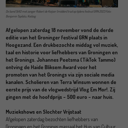
De band StAD met zanger Robert de Keijser (midden) trad op tijdens festival GRN 2023 Foto:
Benjamin Tapilatu, Kielzog
Afgelopen zaterdag 18 november vond de derde
editie van het Groninger festival GRN plaats in
Hoogezand. Een drukbezochte middag vol muziek,
taal en historie voor liefhebbers van Groningen en
het Gronings. Johannes Peetsma (TikTok Tammo)
ontving de Haide Bliksem Award voor het
promoten van het Gronings via zijn sociale media
kanalen. Scholieren van Terra Winsum wonnen de
eerste prijs van de vlogwedstrijd Vlog Em Mor!. Zij
gingen met de hoofdprijs – 500 euro – naar huis.
Muziekshows en Slochter Vrijstaat
Afgelopen zaterdag bezochten liefhebbers van
Groningen en het Gronings massaal het Huis van Cultuur