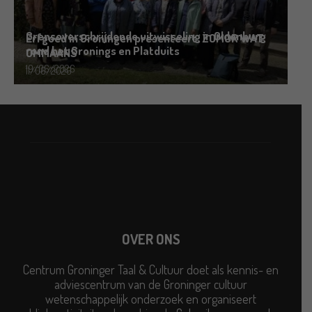
Grensoverschrijdende uitwisseling in Oldenburg
Erfgoed in Groningen presenteert: ZOMOR WAT
rond het Gronings en Platduits
OMMAANS
19/06/2026
11/06/2026
OVER ONS
Centrum Groninger Taal & Cultuur doet als kennis- en
adviescentrum van de Groninger cultuur
wetenschappelijk onderzoek en organiseert