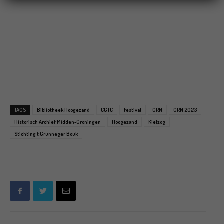
TAGS
Bibliotheek Hoogezand
CGTC
festival
GRN
GRN 2023
Historisch Archief Midden-Groningen
Hoogezand
Kielzog
Stichting t Grunneger Bouk