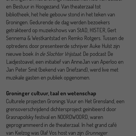
en Bestuur in Hoogezand. Van theaterzaal tot
bibliotheek, het hele gebouw stond in het teken van
Groningen. Gedurende de dag werden bezoekers
getrakteerd op muziekshows van StAD, HISTER, Gert
Sennema & Westkantstad en Remko Rotgers. Tussen de
optredens door presenteerde schrijver Auke Hulst zijn
nieuwe boek
In de Slochter Vrijstaat
. De podcast De
Laidjestoavel, een initiatief van AnneJan van Aperloo en
Jan Peter Smit (bekend van Driefzand), werd live met
muzikale gasten en publiek opgenomen.
Groninger cultuur, taal en wetenschap
Culturele projecten Gronings Vuur en Het Grensland, een
grensoverschrijdend dichtersproject geïnitieerd door
Grasnapolsky festival en NOORDWOORD, waren
geprogrammeerd in de theaterzaal. In het grand café
van Kielzog was Olaf Vos host van zijn
Grunneger