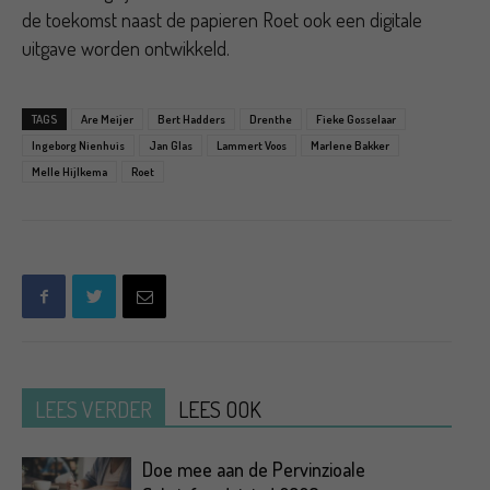
de toekomst naast de papieren Roet ook een digitale
uitgave worden ontwikkeld.
TAGS
Are Meijer
Bert Hadders
Drenthe
Fieke Gosselaar
Ingeborg Nienhuis
Jan Glas
Lammert Voos
Marlene Bakker
Melle Hijlkema
Roet
LEES VERDER
LEES OOK
Doe mee aan de Pervinzioale