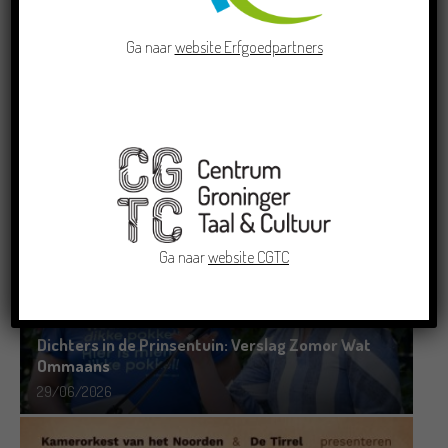
Ga naar
website Erfgoedpartners
Doe mee aan de Pervinzioale Schriefwedstried
2026
22/07/2026
Ga naar
website CGTC
Dichters in de Prinsentuin: Verslag Zomor Wat
Ommaans
29/06/2026