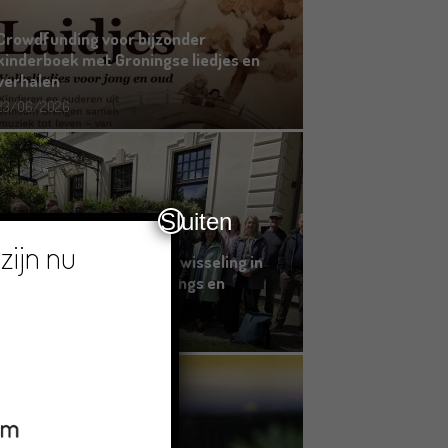
Crowdfunding voor bijzonder
kinderboek met Groningse liedjes en
verhalen
23/06/2026
Sluiten
zijn nu
Grensoverschrijdende uitwisseling in
Oldenburg rond het Gronings en
Platduits
19/06/2026