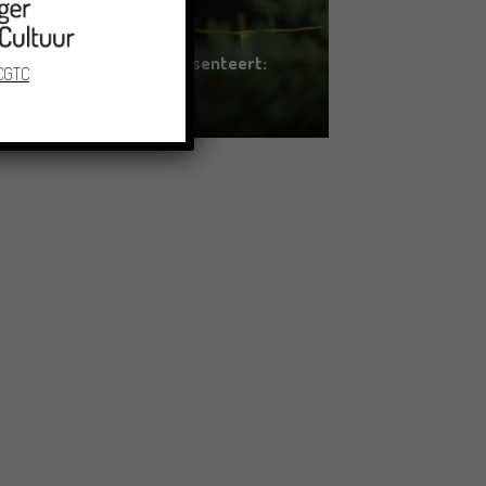
Erfgoed in Groningen presenteert:
 CGTC
ZOMOR WAT OMMAANS
11/06/2026