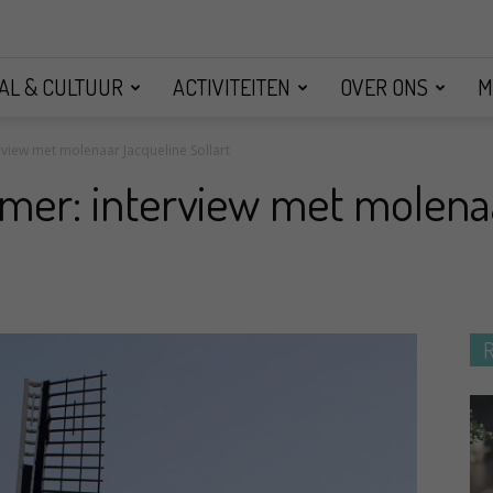
AL & CULTUUR
ACTIVITEITEN
OVER ONS
M
view met molenaar Jacqueline Sollart
mer: interview met molena