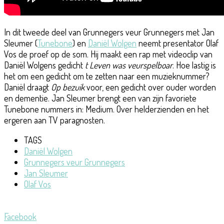
In dit tweede deel van Grunnegers veur Grunnegers met Jan
Sleumer (
Tunebone
) en
Daniël Wolgen
neemt presentator Olaf
Vos de proef op de som. Hij maakt een rap met videoclip van
Daniël Wolgens gedicht
t Leven was veurspelboar
. Hoe lastig is
het om een gedicht om te zetten naar een muzieknummer?
Daniël draagt
Op bezuik
voor, een gedicht over ouder worden
en dementie. Jan Sleumer brengt een van zijn favoriete
Tunebone nummers in: Medium. Over helderzienden en het
ergeren aan TV paragnosten.
TAGS
Daniël Wolgen
Grunnegers veur Grunnegers
Jan Sleumer
Olaf Vos
Facebook