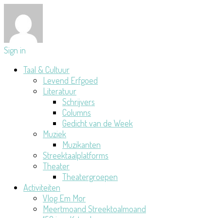
Sign in
Taal & Cultuur
Levend Erfgoed
Literatuur
Schrijvers
Columns
Gedicht van de Week
Muziek
Muzikanten
Streektaalplatforms
Theater
Theatergroepen
Activiteiten
Vlog Em Mor
Meertmoand Streektoalmoand