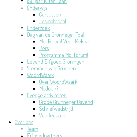
150 jaar K. ter Laan
Onderwijs
Cursussen
Lesmateriaal
Onderzoek
Dag van de Grunneger Toal
Moi Forum! Veur Mekoar
Pers
Programma Moi Forum!
Levend Erfgoed Groningen
Stemmen van Grunnen
WoordWaark
Over WoordWaark
Mitdoun?
Overige activiteiten
Grode Grunneger Oavend
Schriefwedstrijd
Veurleescup
Over ons
Team
Erfgoedpartners