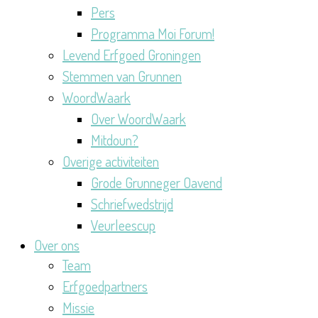
Pers
Programma Moi Forum!
Levend Erfgoed Groningen
Stemmen van Grunnen
WoordWaark
Over WoordWaark
Mitdoun?
Overige activiteiten
Grode Grunneger Oavend
Schriefwedstrijd
Veurleescup
Over ons
Team
Erfgoedpartners
Missie