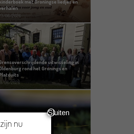
kinderboek met Groningse liedjes en
verhalen
23/06/2026
Grensoverschrijdende uitwisseling in
Oldenburg rond het Gronings en
Platduits
19/06/2026
Sluiten
zijn nu