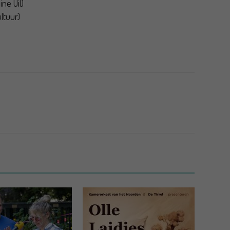
ne Uil)
ltuur)