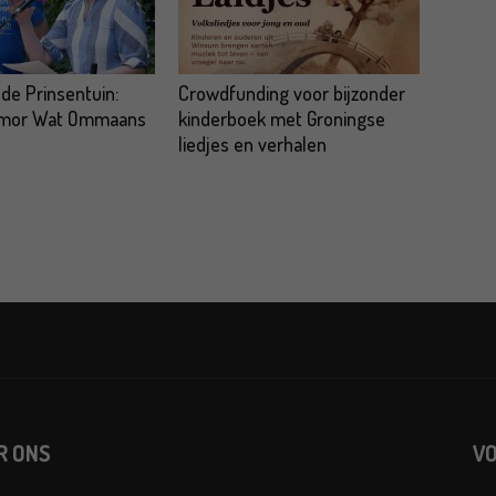
 de Prinsentuin:
Crowdfunding voor bijzonder
omor Wat Ommaans
kinderboek met Groningse
liedjes en verhalen
R ONS
VO