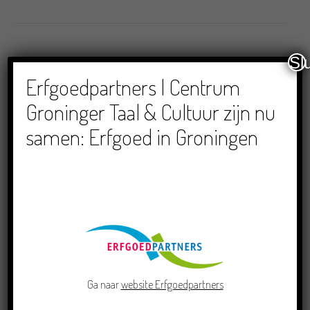
Sl
Erfgoedpartners | Centrum
Groninger Taal & Cultuur zijn nu
samen: Erfgoed in Groningen
LEES VERDER
LEES OOK
Doe mee aan de Pervinzioale
Schriefwedstried 2026
Dichters in de Prinsentuin: Verslag
Zomor Wat Ommaans
Ga naar
website Erfgoedpartners