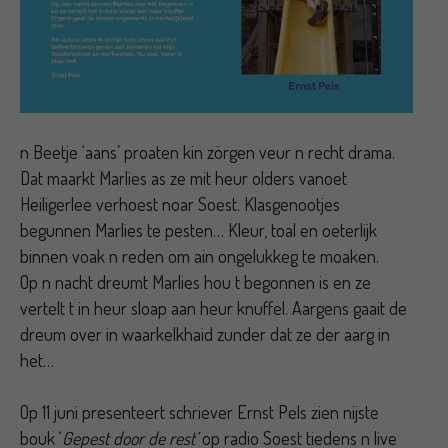
n Beetje ‘aans’ proaten kin zörgen veur n recht drama.
Dat maarkt Marlies as ze mit heur olders vanoet
Heiligerlee verhoest noar Soest. Klasgenootjes
begunnen Marlies te pesten… Kleur, toal en oeterlijk
binnen voak n reden om ain ongelukkeg te moaken.
Op n nacht dreumt Marlies hou t begonnen is en ze
vertelt t in heur sloap aan heur knuffel. Aargens gaait de
dreum over in waarkelkhaid zunder dat ze der aarg in
het…
Op 11 juni presenteert schriever Ernst Pels zien nijste
bouk ‘
Gepest door de rest’
op radio Soest tiedens n live