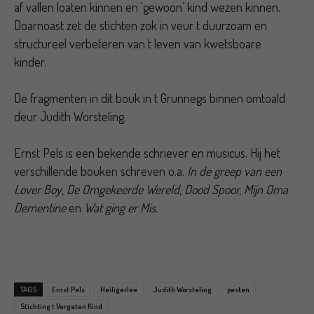
af vallen loaten kinnen en ‘gewoon’ kind wezen kinnen.
Doarnoast zet de stichten zok in veur t duurzoam en
structureel verbeteren van t leven van kwetsboare
kinder.
De fragmenten in dit bouk in t Grunnegs binnen omtoald
deur Judith Worsteling.
Ernst Pels is een bekende schriever en musicus. Hij het
verschillende bouken schreven o.a.
In de greep van een
Lover Boy
,
De Omgekeerde Wereld
,
Dood Spoor,
Mijn Oma
Dementine
en
Wat ging er Mis
.
TAGS
Ernst Pels
Heiligerlee
Judith Worsteling
pesten
Stichting t Vergeten Kind