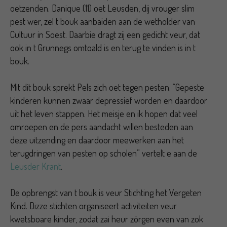
oetzenden. Danique (11) oet Leusden, dij vrouger slim
pest wer, zel t bouk aanbaiden aan de wetholder van
Cultuur in Soest. Daarbie dragt zij een gedicht veur, dat
ook in t Grunnegs omtoald is en terug te vinden is in t
bouk.
Mit dit bouk sprekt Pels zich oet tegen pesten. “Gepeste
kinderen kunnen zwaar depressief worden en daardoor
uit het leven stappen. Het meisje en ik hopen dat veel
omroepen en de pers aandacht willen besteden aan
deze uitzending en daardoor meewerken aan het
terugdringen van pesten op scholen” vertelt e aan de
Leusder Krant
.
De opbrengst van t bouk is veur Stichting het Vergeten
Kind. Dizze stichten organiseert activiteiten veur
kwetsboare kinder, zodat zai heur zörgen even van zok