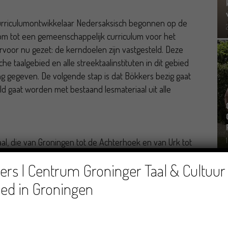
curriculumontwikkelaar Nedersaksisch begonnen op de
 om tot een gemeenschappelijk curriculum voor het
rvoor nu gezet: de kerndoelen zijn vastgesteld. Deze
 taalgebied en alle streektaalinstituten in dit gebied
gegeven. De volgende stap is dat Bökkers bezig gaat
ld gaat worden met bestaand lesmateriaal uit alle
al, die van Groningen tot de Achterhoek en van Urk tot
 het Nedersaksisch in het onderwijs nog weinig
rs | Centrum Groninger Taal & Cultuur 
ed in Groningen
at al sinds jaar en dag toe dat er op basisscholen les
n vwo-scholen kunnen er zelfs voor kiezen
ruimte. Toch gebeurt dit zelden tot nooit. Het nieuwe