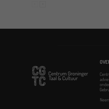
OVE
Centr
advie
onder
Gebr
Neem