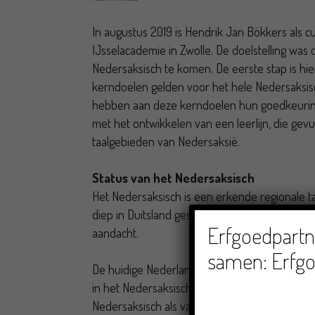
In augustus 2019 is Hendrik Jan Bökkers als 
IJsselacademie in Zwolle. De doelstelling was
Nedersaksisch te komen. De eerste stap is hie
kerndoelen gelden voor het hele Nedersaksische
hebben aan deze kerndoelen hun goedkeuring 
met het ontwikkelen van een leerlijn, die gevu
taalgebieden van Nedersaksië.
Status van het Nedersaksisch
Het Nedersaksisch is een erkende regionale ta
diep in Duitsland gesproken wordt. Toch krijgt
Erfgoedpartne
aandacht.
samen: Erfgo
De huidige Nederlandse onderwijswetgeving sta
in het Nedersaksisch gegeven wordt. Havo- e
Nedersaksisch als vak op te nemen in de vrije 