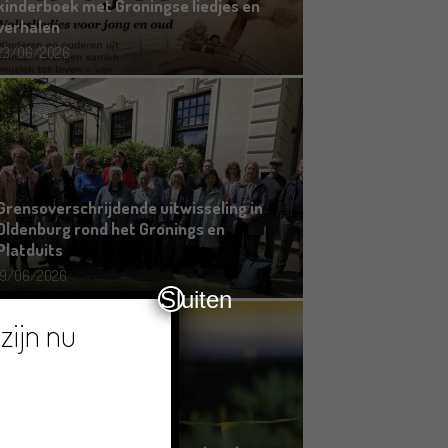
kinderboek met Groningse liedjes en
verhalen
23/06/2026
Grensoverschrijdende uitwisseling in
Oldenburg rond het Gronings en
Platduits
19/06/2026
Sluiten
zijn nu