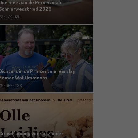
Doe mee aan de Pervinzioale
Schriefwedstried 2026
22/07/2026
Dichters in de Prinsentuin: Verslag
Zomor Wat Ommaans
29/06/2026
Crowdfunding voor bijzonder