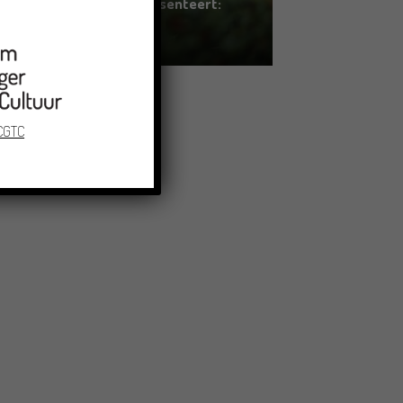
Erfgoed in Groningen presenteert:
ZOMOR WAT OMMAANS
11/06/2026
 CGTC