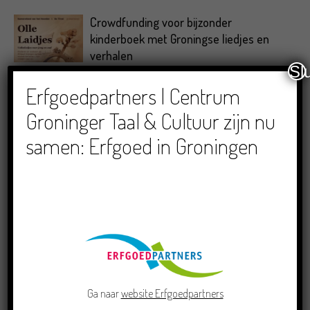
Crowdfunding voor bijzonder
kinderboek met Groningse liedjes en
verhalen
Sl
Erfgoedpartners | Centrum
Groninger Taal & Cultuur zijn nu
RECENTE BERICHTEN
samen: Erfgoed in Groningen
Doe mee aan de Pervinzioale Schriefwedstried
Ga naar
website Erfgoedpartners
2026