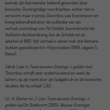
evenals zijn leermeester bekend geworden door
komische, Groningstalige voordrachten, echter niet in
versvorm maar in proza. Doornbos was boerenzoon en
kreeg bekendheid door de publicatie van zijn
verhaal
Levensloop van Pyt Doddel, boerenknecht bie
Delfziel
in de bloemlezing
Van de Schelde tot de
Weichel
uit 1882. Het verhaal is samen met drie kleinere
stukken gepubliceerd in
Pelzyrstukken
(1999, uitgave S.
Reker).
Jakob Loer in
Twee eeuwen Gronings, n golden toal
:
‘Doornbos schrijft zeer onderhoudend en weet de
lachers op zijn hand door zijn taalgebruik en de komische
situaties die hij schept.’ [JG]
Lit.:
H. Diemer en J. Loer, Twee eeuwen Gronings, n
golden toal
(In Boekvorm 2005).
Nieuwe Groninger