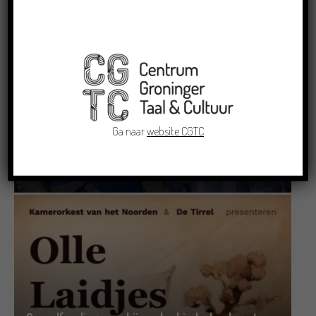
22/07/2026
Ga naar
website CGTC
Dichters in de Prinsentuin: Verslag Zomor Wat
Ommaans
29/06/2026