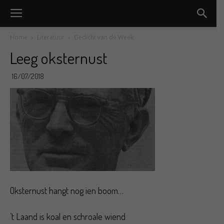
Home
Literatuur
Gedicht van de Week
Leeg oksternust
16/07/2018
Oksternust hangt nog ien boom…
’t Laand is koal en schroale wiend