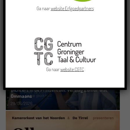
Ga naar
website Erfgoedpartners
Doe mee aan de Pervinzioale Schriefwedstried
2026
22/07/2026
Ga naar
website CGTC
Dichters in de Prinsentuin: Verslag Zomor Wat
Ommaans
29/06/2026