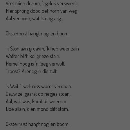
Vret mien dreum, ’t geluk verswient:
Hier sprong dood oet hörn van weg
Aal verloorn, wat ik nog zeg…
Oksternust hangt nog ien boom.
‘k Ston aan groavm, ‘k heb weer zain
Watter blift: kol grieze stain.
Hemel hoog is ’n leeg verwulf.
Troost? Alleneg in die zulf.
‘k Wait ’t wel: niks wordt verdoan
Gauw zel gaarst op riegjes stoan,
Aal, wat was, komt ait weerom.
Doe allain, dien mond blift stom.
Oksternust hangt nog ien boom…