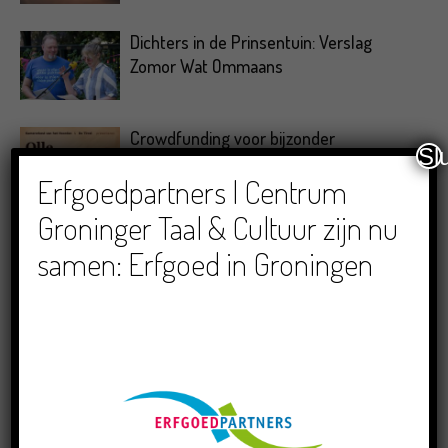
Dichters in de Prinsentuin: Verslag
Zomor Wat Ommaans
Crowdfunding voor bijzonder
Sl
kinderboek met Groningse liedjes en
Erfgoedpartners | Centrum
verhalen
Groninger Taal & Cultuur zijn nu
samen: Erfgoed in Groningen
RECENTE BERICHTEN