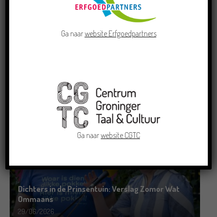
Ga naar
website Erfgoedpartners
Doe mee aan de Pervinzioale Schriefwedstried
2026
22/07/2026
Ga naar
website CGTC
Dichters in de Prinsentuin: Verslag Zomor Wat
Ommaans
29/06/2026