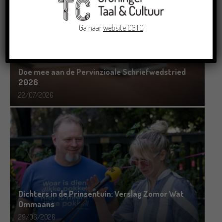
Ga naar
website CGTC
Doe mee aan de Pervinzioale Schriefwedstried
2026
22/07/2026
Dichters in de Prinsentuin: Verslag Zomor Wat
Ommaans
29/06/2026