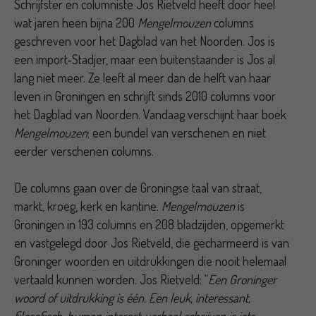
Schrijfster en columniste Jos Rietveld heeft door heel
wat jaren heen bijna 200
Mengelmouzen
columns
geschreven voor het Dagblad van het Noorden. Jos is
een import-Stadjer, maar een buitenstaander is Jos al
lang niet meer. Ze leeft al meer dan de helft van haar
leven in Groningen en schrijft sinds 2010 columns voor
het Dagblad van Noorden. Vandaag verschijnt haar boek
Mengelmouzen
; een bundel van verschenen en niet
eerder verschenen columns.
De columns gaan over de Groningse taal van straat,
markt, kroeg, kerk en kantine.
Mengelmouzen
is
Groningen in 193 columns en 208 bladzijden, opgemerkt
en vastgelegd door Jos Rietveld, die gecharmeerd is van
Groninger woorden en uitdrukkingen die nooit helemaal
vertaald kunnen worden. Jos Rietveld: “
Een Groninger
woord of uitdrukking is één. Een leuk, interessant,
filosofisch, human interest-verhaal schrijven is iets