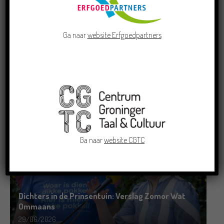
Ga naar
website Erfgoedpartners
Doe mee aan de Pervinzioale Schriefwedstried
2026
22/07/2026
Ga naar
website CGTC
Dichters in de Prinsentuin: Verslag Zomor Wat
Ommaans
29/06/2026