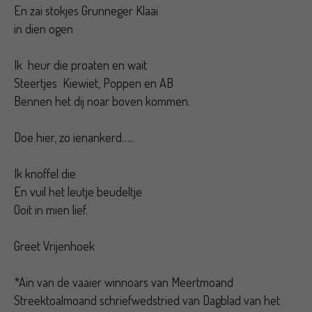
En zai stokjes Grunneger Klaai
in dien ogen
Ik heur die proaten en wait
Steertjes Kiewiet, Poppen en AB
Bennen het dij noar boven kommen.
Doe hier, zo ienankerd…..
Ik knoffel die
En vuil het leutje beudeltje
Ooit in mien lief.
Greet Vrijenhoek
*Ain van de vaaier winnoars van Meertmoand
Streektoalmoand schriefwedstried van Dagblad van het