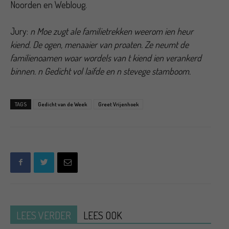
Noorden en Webloug.
Jury:
n Moe zugt ale familietrekken weerom ien heur
kiend. De ogen, menaaier van proaten. Ze neumt de
familienoamen woar wordels van t kiend ien verankerd
binnen. n Gedicht vol laifde en n stevege stamboom.
TAGS
Gedicht van de Week
Greet Vrijenhoek
LEES VERDER
LEES OOK