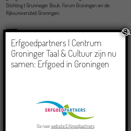
Stichting t Grunneger Bouk, Forum Groningen en de
Rijksuniversiteit Groningen.
Sl
TAGS
Dag van de Grunneger toal 2020
Moi Forum!
Erfgoedpartners | Centrum
Groninger Taal & Cultuur zijn nu
samen: Erfgoed in Groningen
LEES VERDER
LEES OOK
Doe mee aan de Pervinzioale
Schriefwedstried 2026
Ga naar
website Erfgoedpartners