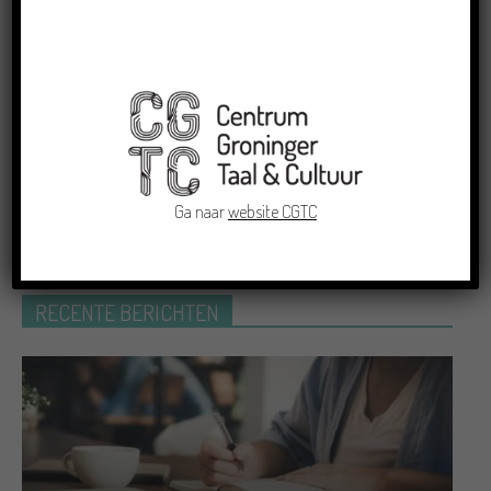
Dichters in de Prinsentuin: Verslag
Zomor Wat Ommaans
Crowdfunding voor bijzonder
kinderboek met Groningse liedjes en
verhalen
Ga naar
website CGTC
RECENTE BERICHTEN