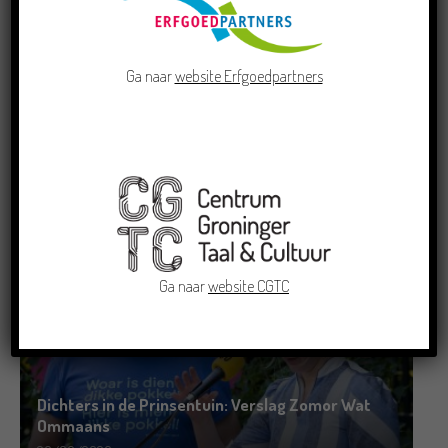
Ga naar
website Erfgoedpartners
Doe mee aan de Pervinzioale Schriefwedstried
2026
22/07/2026
Ga naar
website CGTC
Dichters in de Prinsentuin: Verslag Zomor Wat
Ommaans