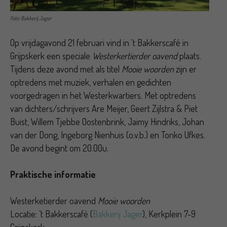
Foto: Bakkerij Jager
Op vrijdagavond 21 februari vind in ‘t Bakkerscafé in
Grijpskerk een speciale
Westerkertierder oavend
plaats.
Tijdens deze avond met als titel
Mooie woorden
zijn er
optredens met muziek, verhalen en gedichten
voorgedragen in het Westerkwartiers. Met optredens
van dichters/schrijvers Are Meijer, Geert Zijlstra & Piet
Buist, Willem Tjebbe Oostenbrink, Jaimy Hindriks, Johan
van der Dong, Ingeborg Nienhuis (o.v.b.) en Tonko Ufkes.
De avond begint om 20.00u.
Praktische informatie
Westerketierder oavend
Mooie woorden
Locatie: ’t Bakkerscafé (
Bakkerij Jager
), Kerkplein 7-9
Grijpskerk