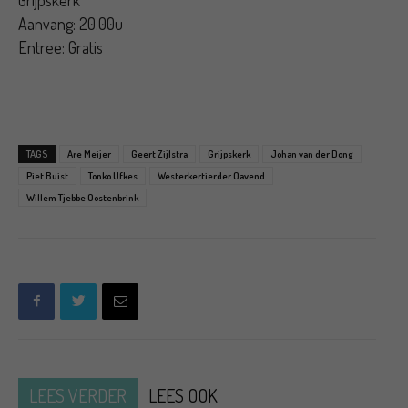
Aanvang: 20.00u
Entree: Gratis
TAGS
Are Meijer
Geert Zijlstra
Grijpskerk
Johan van der Dong
Piet Buist
Tonko Ufkes
Westerkertierder Oavend
Willem Tjebbe Oostenbrink
LEES VERDER
LEES OOK