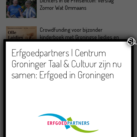
Dichters in de Prinsentuin: Verslag
Zomor Wat Ommaans
Crowdfunding voor bijzonder
kinderboek met Groningse liedjes en
Sl
verhalen
Erfgoedpartners | Centrum
Groninger Taal & Cultuur zijn nu
samen: Erfgoed in Groningen
RECENTE BERICHTEN