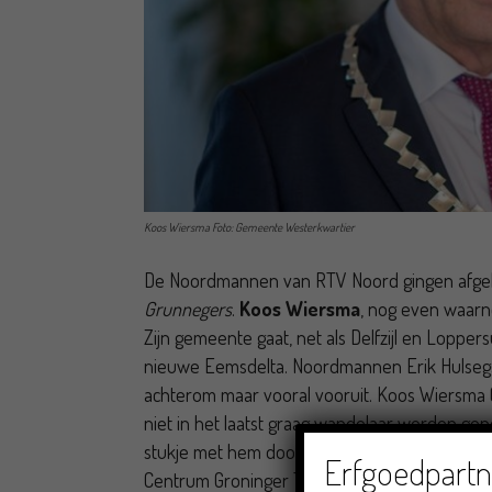
Koos Wiersma Foto: Gemeente Westerkwartier
De Noordmannen van RTV Noord gingen afg
Grunnegers
.
Koos Wiersma
, nog even waar
Zijn gemeente gaat, net als Delfzijl en Lopper
nieuwe Eemsdelta. Noordmannen Erik Hulsegge
achterom maar vooral vooruit. Koos Wiersma (
niet in het laatst graag wandelaar worden ge
stukje met hem door zijn woonplaats Leens.
Erfgoedpartne
Centrum Groninger Taal & Cultuur (CGTC), waar