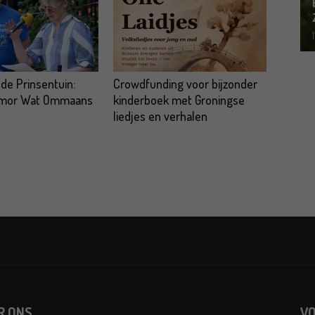
 de Prinsentuin:
Crowdfunding voor bijzonder
omor Wat Ommaans
kinderboek met Groningse
liedjes en verhalen
R ONS
VO