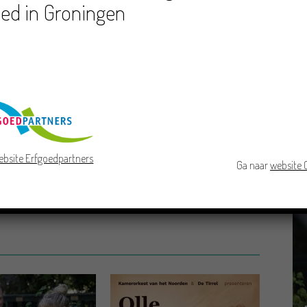
ed in Groningen
neger toal.
 Radio Noord elke zondag van 8 tot 10 uur.
nen
Olaf Vos
RTV Noord
ebsite Erfgoedpartners
Ga naar
website