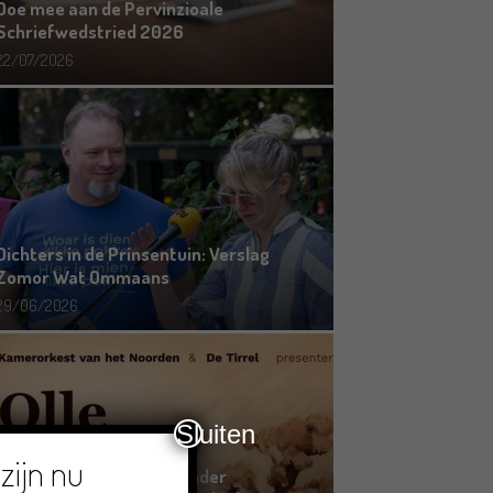
Doe mee aan de Pervinzioale
Schriefwedstried 2026
22/07/2026
Dichters in de Prinsentuin: Verslag
Zomor Wat Ommaans
29/06/2026
Sluiten
zijn nu
Crowdfunding voor bijzonder