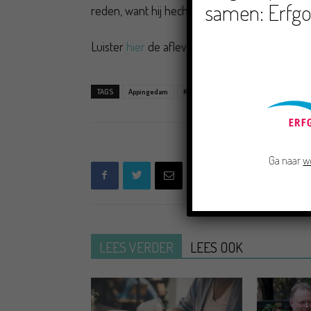
samen: Erfgo
reden, want hij hecht bijzonder aan onze Grun
Luister
hier
de aflevering terug. Noordmannen,
TAGS
Appingedam
Koos Wiersma
Leens
Noordman
Ga naar
w
LEES VERDER
LEES OOK