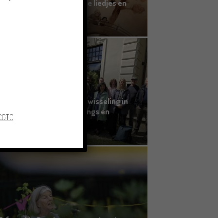
kinderboek met Groningse liedjes en
verhalen
23/06/2026
Grensoverschrijdende uitwisseling in
Oldenburg rond het Gronings en
 CGTC
Platduits
19/06/2026