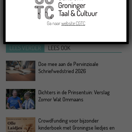
Ga naar
website CGTC
LEES VERDER
LEES OOK
Doe mee aan de Pervinzioale
Schriefwedstried 2026
Dichters in de Prinsentuin: Verslag
Zomor Wat Ommaans
Crowdfunding voor bijzonder
kinderboek met Groningse liedjes en