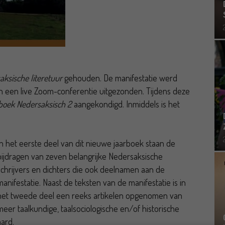
ksische literetuur
gehouden. De manifestatie werd
an een live Zoom-conferentie uitgezonden. Tijdens deze
boek Nedersaksisch 2
aangekondigd. Inmiddels is het
In het eerste deel van dit nieuwe jaarboek staan de
bijdragen van zeven belangrijke Nedersaksische
schrijvers en dichters die ook deelnamen aan de
manifestatie. Naast de teksten van de manifestatie is in
het tweede deel een reeks artikelen opgenomen van
meer taalkundige, taalsociologische en/of historische
aard.