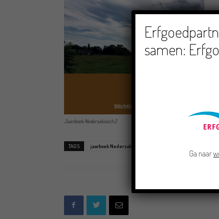
Erfgoedpartne
samen: Erfgo
Jaarboek Nedersaksisch 2
TAGS
jaarboek Nedersaksisch
Mannefestaosie Nedersaksis
Ga naar
w