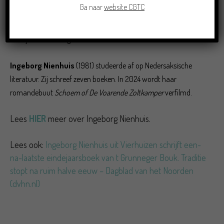
Ga naar
website CGTC
eeuw. Als zestiger wordt hij gedwongen terug te kijken op zijn
bestaan. Was wat hij het liefste deed het waard om de mensen
die hij het liefste zag voor te missen?
Ingeborg Nienhuis
(1981) studeerde af op Nedersaksische
literatuur. Zij schreef zeven boeken. In 2024 wordt haar
romandebuut
Schoem of De Voarende Zoltkamper
verfilmd.
Lees
HIER
meer over Ingeborg Nienhuis.
Lees ook:
Ingeborg Nienhuis uit Vierhuizen schrijft een-
na-laatste eindejaarsboek van t Grunneger Bouk. Traditie
stopt na ruim halve eeuw – Dagblad van het Noorden
(dvhn.nl)