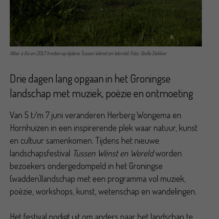
Alter à Go en ZOLT treden op tijdens Tussen Wènst en Wereld. Foto: Stella Dekker
Drie dagen lang opgaan in het Groningse
landschap met muziek, poëzie en ontmoeting
Van 5 t/m 7 juni veranderen Herberg Wongema en
Hornhuizen in een inspirerende plek waar natuur, kunst
en cultuur samenkomen. Tijdens het nieuwe
landschapsfestival
Tussen Wènst en Wereld
worden
bezoekers ondergedompeld in het Groningse
(wadden)landschap met een programma vol muziek,
poëzie, workshops, kunst, wetenschap en wandelingen.
Het festival nodigt uit om anders naar het landschap te