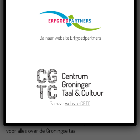
Tussen Grut n Groan
Ga naar
website Erfgoedpartners
Verder zijn er doorlopend exposities en activiteiten te
bezoeken, waaronder de
Subjectieve Atlas van het
Hogeland
, fotografie van David van Dartel en het
SPRAAKLAB. In de bioscoop van Kloosterburen draaien
landschapsfilms als
Silence of the Tides
en
De
vlaggenhijsers
.
Ga naar
website CGTC
Bezoekers kunnen aanschuiven bij het filosofisch
spreekuur van Bedrijf de Wijsheid en in gesprek gaan
over landschap, of terecht bij het Pop-Up Broesloketje
voor alles over de Groningse taal.