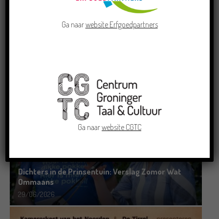
Ga naar
website Erfgoedpartners
Doe mee aan de Pervinzioale Schriefwedstried
2026
22/07/2026
Ga naar
website CGTC
Dichters in de Prinsentuin: Verslag Zomor Wat
Ommaans
29/06/2026