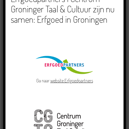
Groninger Taal & Cultuur zijn nu
Schriefwedstried 2026
samen: Erfgoed in Groningen
Dichters in de Prinsentuin: Verslag
Zomor Wat Ommaans
Crowdfunding voor bijzonder
kinderboek met Groningse liedjes en
verhalen
Ga naar
website Erfgoedpartners
RECENTE BERICHTEN