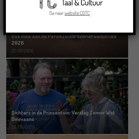
Ga naar
website CGTC
Doe mee aan de Pervinzioale Schriefwedstried
2026
22/07/2026
Dichters in de Prinsentuin: Verslag Zomor Wat
Ommaans
29/06/2026