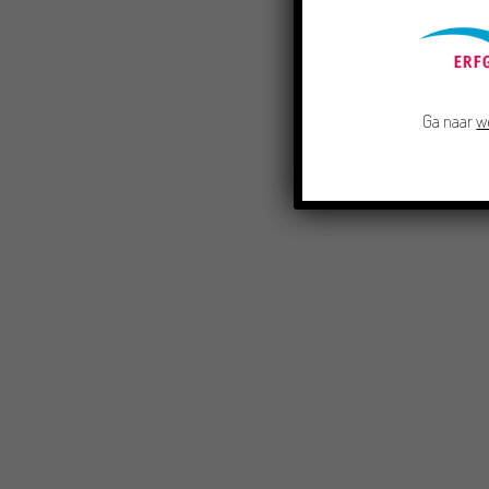
Ga naar
w