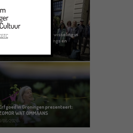
Grensoverschrijdende uitwisseling in
 CGTC
Oldenburg rond het Gronings en
Platduits
19/06/2026
Erfgoed in Groningen presenteert:
ZOMOR WAT OMMAANS
11/06/2026