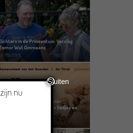
Dichters in de Prinsentuin: Verslag
Zomor Wat Ommaans
29/06/2026
Sluiten
zijn nu
Crowdfunding voor bijzonder
kinderboek met Groningse liedjes en
verhalen
23/06/2026