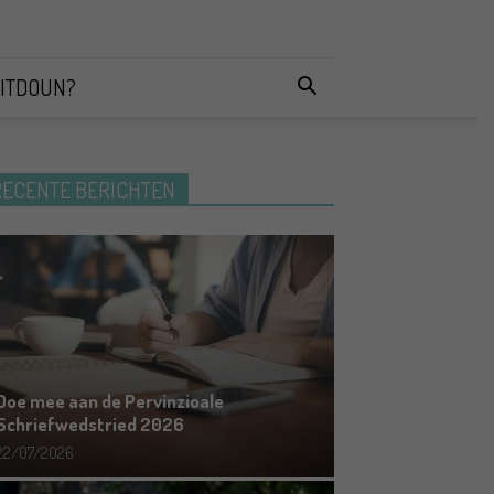
ITDOUN?
RECENTE BERICHTEN
Doe mee aan de Pervinzioale
Schriefwedstried 2026
22/07/2026