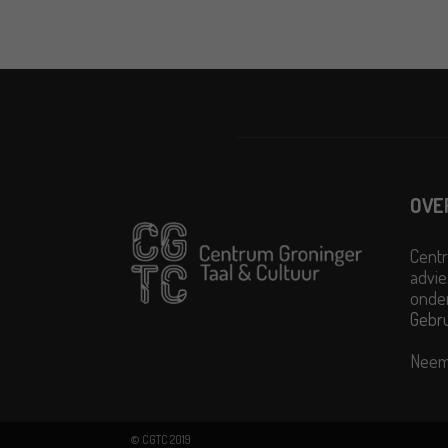
OVE
Centr
advie
onder
Gebr
Neem
© CGTC 2019