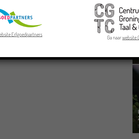
ebsite Erfgoedpartners
Ga naar
website