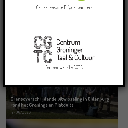
Ga naar
website Erfgoedpartners
Crowdfunding voor bijzonder kinderboek met
Groningse liedjes en verhalen
23/06/2026
Ga naar
website CGTC
Grensoverschrijdende uitwisseling in Oldenburg
rond het Gronings en Platduits
19/06/2026