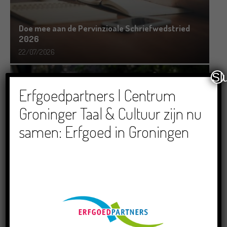
Doe mee aan de Pervinzioale Schriefwedstried
2026
22/07/2026
Sl
Erfgoedpartners | Centrum
Groninger Taal & Cultuur zijn nu
samen: Erfgoed in Groningen
Dichters in de Prinsentuin: Verslag Zomor Wat
Ommaans
29/06/2026