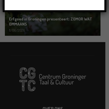
Erfgoed in Groningen presenteert: ZOMOR WAT
OMMAANS
11/06/2026
OVER ONS