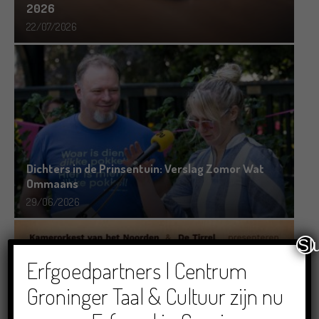
2026
22/07/2026
Dichters in de Prinsentuin: Verslag Zomor Wat
Ommaans
29/06/2026
Sl
Erfgoedpartners | Centrum
Groninger Taal & Cultuur zijn nu