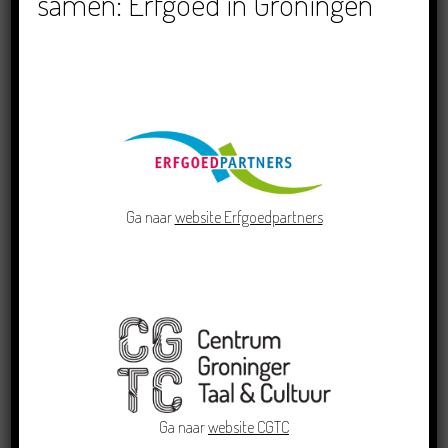
samen: Erfgoed in Groningen
Crowdfunding voor bijzonder kinderboek met
Groningse liedjes en verhalen
23/06/2026
Ga naar
website Erfgoedpartners
Grensoverschrijdende uitwisseling in Oldenburg
rond het Gronings en Platduits
19/06/2026
Ga naar
website CGTC