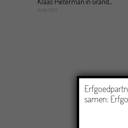
Klaas Pieterman in Grand...
01/06/2023
Erfgoedpartne
samen: Erfgo