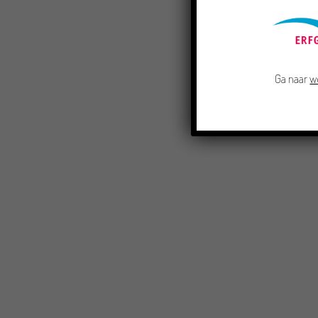
Ga naar
w