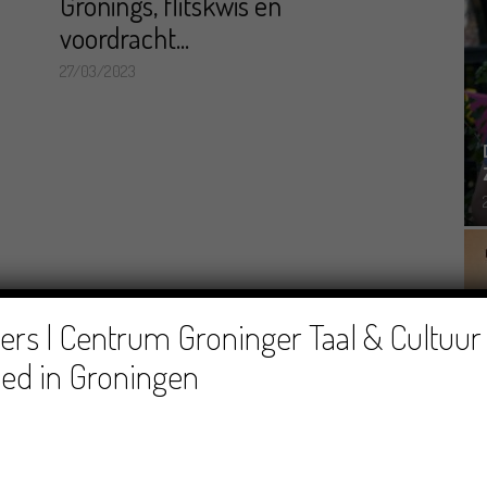
Gronings, flitskwis en
voordracht...
27/03/2023
rs | Centrum Groninger Taal & Cultuur 
ed in Groningen