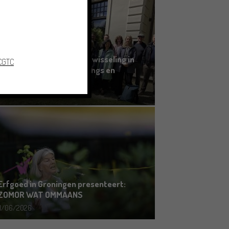
Grensoverschrijdende uitwisseling in
 CGTC
Oldenburg rond het Gronings en
Platduits
19/06/2026
Erfgoed in Groningen presenteert:
ZOMOR WAT OMMAANS
11/06/2026