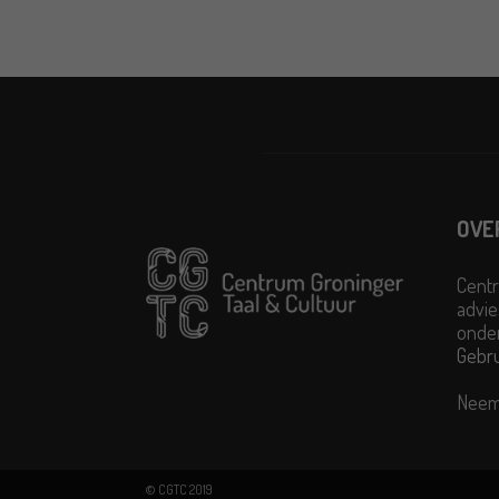
OVE
Centr
advie
onder
Gebr
Neem
© CGTC 2019