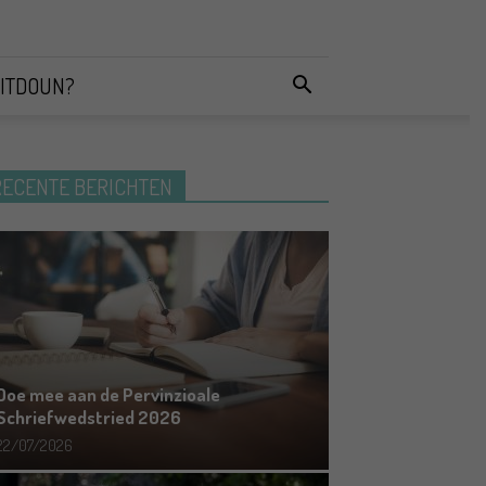
ITDOUN?
RECENTE BERICHTEN
Doe mee aan de Pervinzioale
Schriefwedstried 2026
22/07/2026