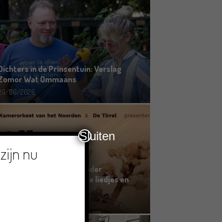
Dichters in de Prinsentuin: Verslag
Zomor Wat Ommaans
29/06/2026
Sluiten
zijn nu
Crowdfunding voor bijzonder
kinderboek met Groningse liedjes en
verhalen
23/06/2026