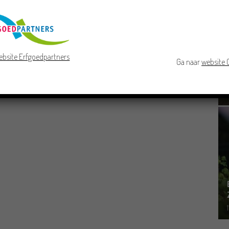
ebsite Erfgoedpartners
Ga naar
website