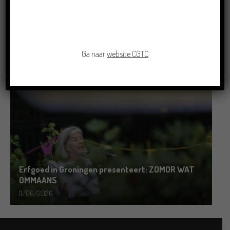
Grensoverschrijdende uitwisseling in Oldenburg
rond het Gronings en Platduits
Ga naar
website CGTC
19/06/2026
Erfgoed in Groningen presenteert: ZOMOR WAT
OMMAANS
11/06/2026