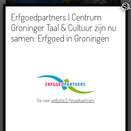
Sl
Dichters in de Prinsentuin: Verslag Zomor Wat
Erfgoedpartners | Centrum
Ommaans
Groninger Taal & Cultuur zijn nu
29/06/2026
samen: Erfgoed in Groningen
Crowdfunding voor bijzonder kinderboek met
Groningse liedjes en verhalen
23/06/2026
Ga naar
website Erfgoedpartners