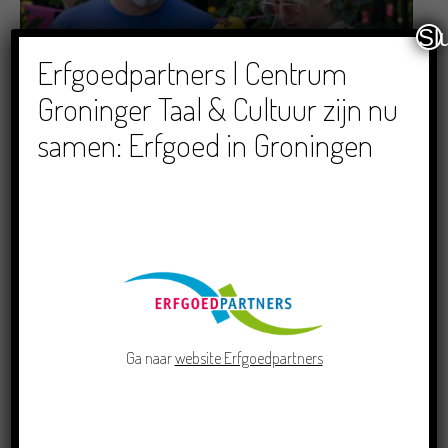
Sl
Erfgoedpartners | Centrum
Dichters in de Prinsentuin: Verslag Zomor Wat
Ommaans
Groninger Taal & Cultuur zijn nu
29/06/2026
samen: Erfgoed in Groningen
Crowdfunding voor bijzonder kinderboek met
Groningse liedjes en verhalen
Ga naar
website Erfgoedpartners
23/06/2026