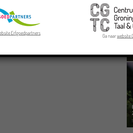
ebsite Erfgoedpartners
Ga naar
website