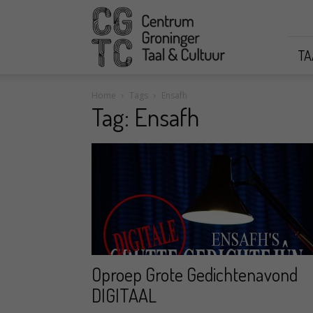
CGTC
TA
Home
Tags
Ensafh
Tag: Ensafh
Oproep Grote Gedichtenavond
DIGITAAL