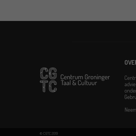
OVE
Centr
advie
onder
Gebr
Neem
© CGTC 2019