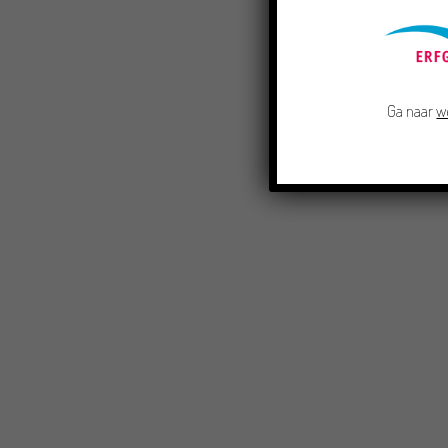
Ga naar
w