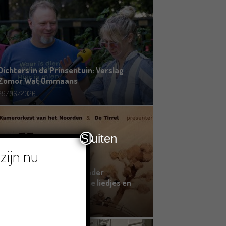
Dichters in de Prinsentuin: Verslag
Zomor Wat Ommaans
29/06/2026
Sluiten
zijn nu
Crowdfunding voor bijzonder
kinderboek met Groningse liedjes en
verhalen
23/06/2026