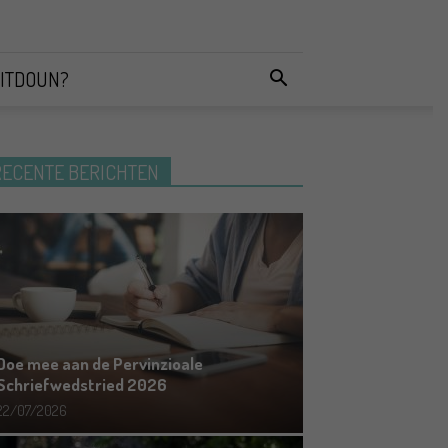
ITDOUN?
RECENTE BERICHTEN
Doe mee aan de Pervinzioale
Schriefwedstried 2026
22/07/2026