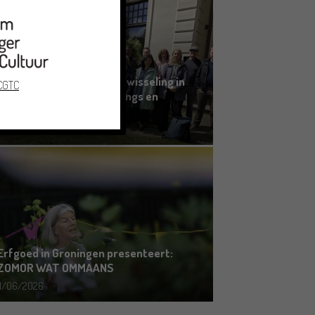
Grensoverschrijdende uitwisseling in
 CGTC
Oldenburg rond het Gronings en
Platduits
19/06/2026
Erfgoed in Groningen presenteert:
ZOMOR WAT OMMAANS
11/06/2026