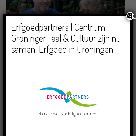
Sl
Erfgoedpartners | Centrum
Dichters in de Prinsentuin: Verslag Zomor Wat
Groninger Taal & Cultuur zijn nu
Ommaans
samen: Erfgoed in Groningen
29/06/2026
Crowdfunding voor bijzonder kinderboek met
Groningse liedjes en verhalen
Ga naar
website Erfgoedpartners
23/06/2026