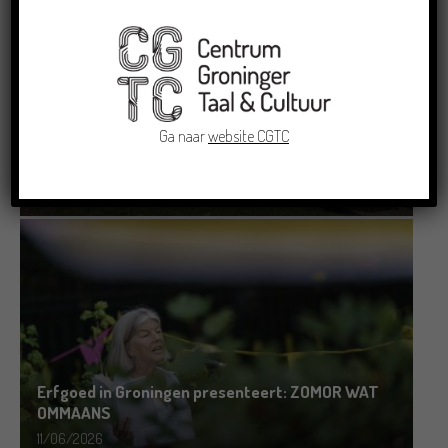
Ga naar
website CGTC
Grensoverschrijdende uitwisseling in Oldenburg
rond het Gronings en Platduits
19/06/2026
Erfgoed in Groningen presenteert: ZOMOR WAT
OMMAANS
11/06/2026