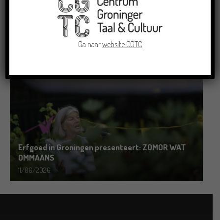
Grensoverschrijdende uitwisseling in Oldenburg
rond het Gronings en Platduits
Ga naar
website CGTC
19/06/2026
Erfgoed in Groningen presenteert: ZOMOR WAT
OMMAANS
11/06/2026