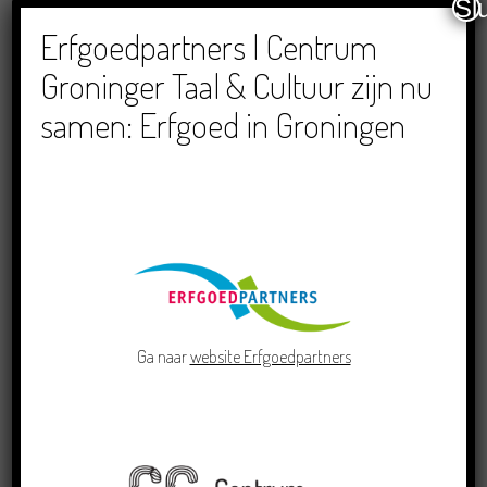
Sl
Dichters in de Prinsentuin: Verslag Zomor Wat
Ommaans
Erfgoedpartners | Centrum
29/06/2026
Groninger Taal & Cultuur zijn nu
samen: Erfgoed in Groningen
Crowdfunding voor bijzonder kinderboek met
Groningse liedjes en verhalen
23/06/2026
Ga naar
website Erfgoedpartners