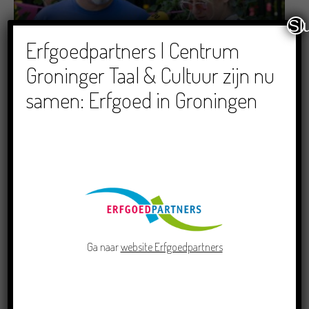
Sl
Erfgoedpartners | Centrum
Dichters in de Prinsentuin: Verslag Zomor Wat
Ommaans
Groninger Taal & Cultuur zijn nu
29/06/2026
samen: Erfgoed in Groningen
Crowdfunding voor bijzonder kinderboek met
Groningse liedjes en verhalen
Ga naar
website Erfgoedpartners
23/06/2026